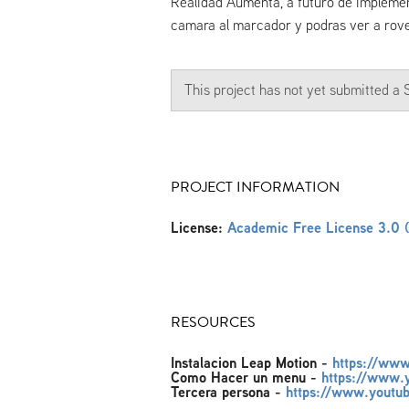
Realidad Aumenta, a futuro de implemen
camara al marcador y podras ver a rover
This project has not yet submitted 
PROJECT INFORMATION
License:
Academic Free License 3.0 
RESOURCES
Instalacion Leap Motion
-
https://ww
Como Hacer un menu
-
https://www
Tercera persona
-
https://www.youtu