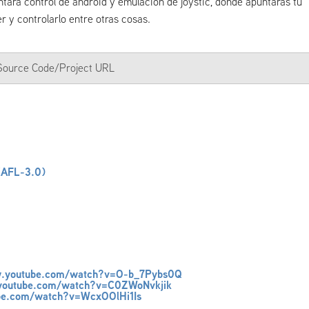
tara control de android y emulacion de joystic, donde apuntaras tu
 y controlarlo entre otras cosas.
a Source Code/Project URL
(AFL-3.0)
w.youtube.com/watch?v=O-b_7Pybs0Q
.youtube.com/watch?v=C0ZWoNvkjik
be.com/watch?v=WcxOOlHi1Is