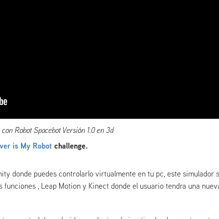
 con Robot Spacebot Versión 1.0 en 3d
ver is My Robot
challenge.
ity donde puedes controlarlo virtualmente en tu pc, este simulador 
s funciones , Leap Motion y Kinect donde el usuario tendra una nuev