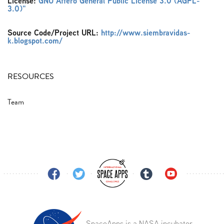
License:
GNU Affero General Public License 3.0 (AGPL-
3.0)"
Source Code/Project URL:
http://www.siembravidas-
k.blogspot.com/
RESOURCES
Team
SpaceApps is a NASA incubator