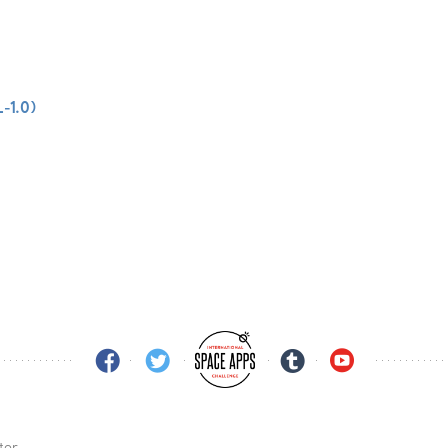
L-1.0)
tor