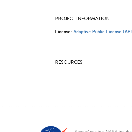
PROJECT INFORMATION
License:
Adaptive Public License (AP
RESOURCES
SpaceApps is a NASA incuba